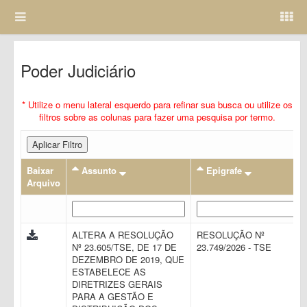
Poder Judiciário
* Utilize o menu lateral esquerdo para refinar sua busca ou utilize os
filtros sobre as colunas para fazer uma pesquisa por termo.
Aplicar Filtro
Baixar
Assunto
Epigrafe
Arquivo
ALTERA A RESOLUÇÃO
RESOLUÇÃO Nº
Nº 23.605/TSE, DE 17 DE
23.749/2026 - TSE
DEZEMBRO DE 2019, QUE
ESTABELECE AS
DIRETRIZES GERAIS
PARA A GESTÃO E