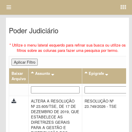
Poder Judiciário
* Utilize o menu lateral esquerdo para refinar sua busca ou utilize os
filtros sobre as colunas para fazer uma pesquisa por termo.
Aplicar Filtro
Baixar
Assunto
Epigrafe
Arquivo
ALTERA A RESOLUÇÃO
RESOLUÇÃO Nº
Nº 23.605/TSE, DE 17 DE
23.749/2026 - TSE
DEZEMBRO DE 2019, QUE
ESTABELECE AS
DIRETRIZES GERAIS
PARA A GESTÃO E