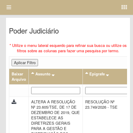
Poder Judiciário
* Utilize o menu lateral esquerdo para refinar sua busca ou utilize os
filtros sobre as colunas para fazer uma pesquisa por termo.
Aplicar Filtro
Baixar
Assunto
Epigrafe
Arquivo
ALTERA A RESOLUÇÃO
RESOLUÇÃO Nº
Nº 23.605/TSE, DE 17 DE
23.749/2026 - TSE
DEZEMBRO DE 2019, QUE
ESTABELECE AS
DIRETRIZES GERAIS
PARA A GESTÃO E