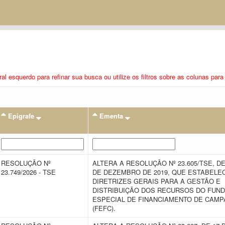
eral esquerdo para refinar sua busca ou utilize os filtros sobre as colunas pa
Epigrafe
Ementa
RESOLUÇÃO Nº
ALTERA A RESOLUÇÃO Nº 23.605/TSE, DE
23.749/2026 - TSE
DE DEZEMBRO DE 2019, QUE ESTABELE
DIRETRIZES GERAIS PARA A GESTÃO E
DISTRIBUIÇÃO DOS RECURSOS DO FUN
ESPECIAL DE FINANCIAMENTO DE CAM
(FEFC).