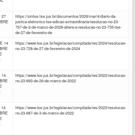
AL
 27
https://sintse.tse.jus.br/documentos/2026/mar/4/diario-da-
OBRE
justica-eletronico-tse-edicao-extraordinaria/resolucao-no-23-
757-de-2-de-marco-de-2026-altera-a-resolucao-no-23-735-tse-
de-27-de-fevereiro-de
E 14
https://www.tse.jus.br/legislacao/compilada/res/2024/resolucao-
OBRE
no-23-728-de-27-de-fevereiro-de-2024
E
E
 14
https://www.tse.jus.br/legislacao/compilada/res/2022/resolucao-
OBRE
no-23-693-de-29-de-marco-de-2022
E
E
 14
https://www.tse.jus.br/legislacao/compilada/res/2022/resolucao-
OBRE
no-23-687-de-3-de-marco-de-2022
E
E