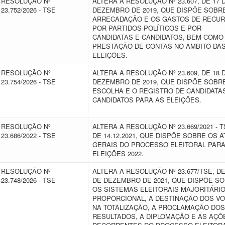
RESOLUÇÃO Nº
ALTERA A RESOLUÇÃO Nº 23.607, DE 17 
23.752/2026 - TSE
DEZEMBRO DE 2019, QUE DISPÕE SOBR
ARRECADAÇÃO E OS GASTOS DE RECU
POR PARTIDOS POLÍTICOS E POR
CANDIDATAS E CANDIDATOS, BEM COMO
PRESTAÇÃO DE CONTAS NO ÂMBITO DA
ELEIÇÕES.
RESOLUÇÃO Nº
ALTERA A RESOLUÇÃO Nº 23.609, DE 18 
23.754/2026 - TSE
DEZEMBRO DE 2019, QUE DISPÕE SOBR
ESCOLHA E O REGISTRO DE CANDIDATA
CANDIDATOS PARA AS ELEIÇÕES.
RESOLUÇÃO Nº
ALTERA A RESOLUÇÃO Nº 23.669/2021 - T
23.686/2022 - TSE
DE 14.12.2021, QUE DISPÕE SOBRE OS 
GERAIS DO PROCESSO ELEITORAL PARA
ELEIÇÕES 2022.
RESOLUÇÃO Nº
ALTERA A RESOLUÇÃO Nº 23.677/TSE, DE
23.748/2026 - TSE
DE DEZEMBRO DE 2021, QUE DISPÕE S
OS SISTEMAS ELEITORAIS MAJORITÁRIO
PROPORCIONAL, A DESTINAÇÃO DOS V
NA TOTALIZAÇÃO, A PROCLAMAÇÃO DOS
RESULTADOS, A DIPLOMAÇÃO E AS AÇÕ