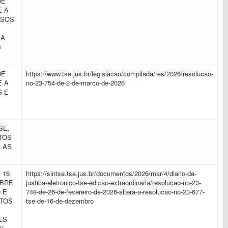
DE
E A
RSOS
 A
S
DE
https://www.tse.jus.br/legislacao/compilada/res/2026/resolucao-
E A
no-23-754-de-2-de-marco-de-2026
S E
SE,
ATOS
 AS
 16
https://sintse.tse.jus.br/documentos/2026/mar/4/diario-da-
OBRE
justica-eletronico-tse-edicao-extraordinaria/resolucao-no-23-
 E
748-de-26-de-fevereiro-de-2026-altera-a-resolucao-no-23-677-
OTOS
tse-de-16-de-dezembro
ES