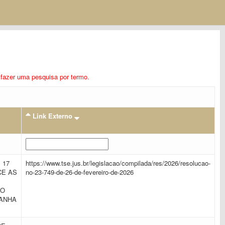
ra fazer uma pesquisa por termo.
Link Externo
 17
https://www.tse.jus.br/legislacao/compilada/res/2026/resolucao-
CE AS
no-23-749-de-26-de-fevereiro-de-2026
DO
PANHA