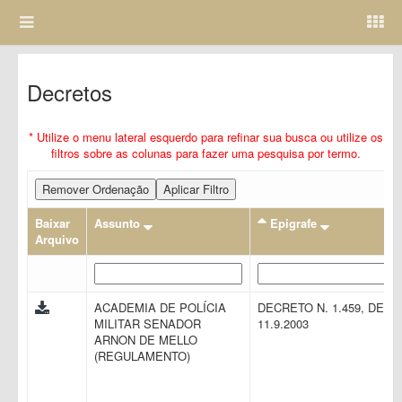
Decretos
* Utilize o menu lateral esquerdo para refinar sua busca ou utilize os
filtros sobre as colunas para fazer uma pesquisa por termo.
Remover Ordenação
Aplicar Filtro
Baixar
Assunto
Epigrafe
Arquivo
ACADEMIA DE POLÍCIA
DECRETO N. 1.459, DE
MILITAR SENADOR
11.9.2003
ARNON DE MELLO
(REGULAMENTO)