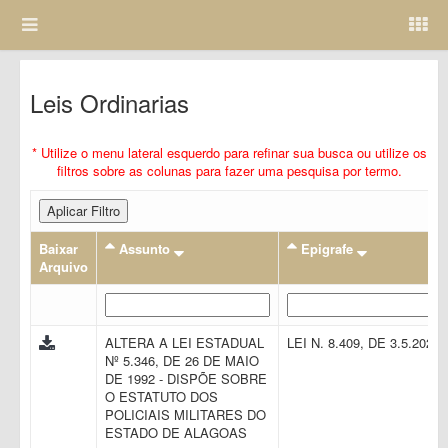
Leis Ordinarias
* Utilize o menu lateral esquerdo para refinar sua busca ou utilize os
filtros sobre as colunas para fazer uma pesquisa por termo.
Aplicar Filtro
Baixar
Assunto
Epigrafe
Arquivo
ALTERA A LEI ESTADUAL
LEI N. 8.409, DE 3.5.2021
Nº 5.346, DE 26 DE MAIO
DE 1992 - DISPÕE SOBRE
O ESTATUTO DOS
POLICIAIS MILITARES DO
ESTADO DE ALAGOAS