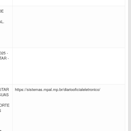
DE
AL.
25 -
AR -
ITAR
https://sistemas.mpal.mp.br/diariooficialeletronico/
SUAS
PORTE
S