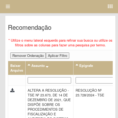
Recomendação
* Utilize o menu lateral esquerdo para refinar sua busca ou utilize os
filtros sobre as colunas para fazer uma pesquisa por termo.
Remover Ordenação
Aplicar Filtro
Baixar
Assunto
Epigrafe
Arquivo
ALTERA A RESOLUÇÃO -
RESOLUÇÃO Nº
TSE Nº 23.673, DE 14 DE
23.728/2024 - TSE
DEZEMBRO DE 2021, QUE
DISPÕE SOBRE OS
PROCEDIMENTOS DE
FISCALIZAÇÃO E