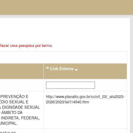
ra fazer uma pesquisa por termo.
Link Externo
E PREVENÇÃO E
http://www.planalto.gov.br/ccivil_03/_ato2023-
DIO SEXUAL E
2026/2023/lei/l14540.htm
 DIGNIDADE SEXUAL
O ÂMBITO DA
INDIRETA, FEDERAL,
UNICIPAL.