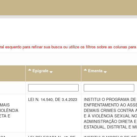
eral esquerdo para refinar sua busca ou utilize os filtros sobre as colunas pa
Epigrafe
Ementa
LEI N. 14.540, DE 3.4.2023
INSTITUI O PROGRAMA D
MAIS
ENFRENTAMENTO AO ASSÉ
IOLÊNCIA
DEMAIS CRIMES CONTRA A
ETA E
E À VIOLÊNCIA SEXUAL N
ADMINISTRAÇÃO DIRETA E 
ESTADUAL, DISTRITAL E M