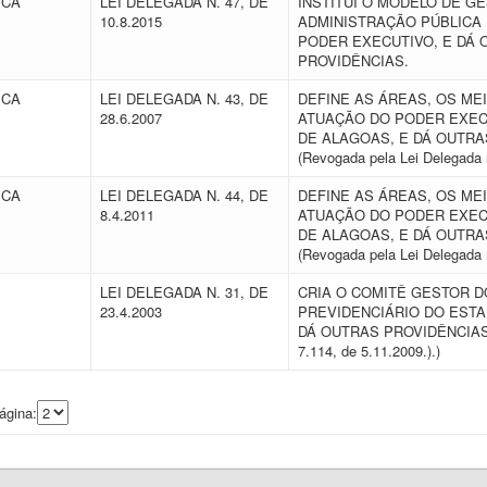
ICA
LEI DELEGADA N. 47, DE
INSTITUI O MODELO DE G
10.8.2015
ADMINISTRAÇÃO PÚBLICA
PODER EXECUTIVO, E DÁ 
PROVIDÊNCIAS.
ICA
LEI DELEGADA N. 43, DE
DEFINE AS ÁREAS, OS ME
28.6.2007
ATUAÇÃO DO PODER EXEC
DE ALAGOAS, E DÁ OUTRA
(Revogada pela Lei Delegada n
ICA
LEI DELEGADA N. 44, DE
DEFINE AS ÁREAS, OS ME
8.4.2011
ATUAÇÃO DO PODER EXEC
DE ALAGOAS, E DÁ OUTRA
(Revogada pela Lei Delegada 
LEI DELEGADA N. 31, DE
CRIA O COMITÊ GESTOR 
23.4.2003
PREVIDENCIÁRIO DO EST
DÁ OUTRAS PROVIDÊNCIAS. (
7.114, de 5.11.2009.).)
ágina: