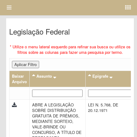
Legislação Federal
* Utilize o menu lateral esquerdo para refinar sua busca ou utilize os
filtros sobre as colunas para fazer uma pesquisa por termo.
Aplicar Filtro
Baixar
Assunto
Epigrafe
Arquivo
ABRE A LEGISLAÇÃO
LEI N. 5.768, DE
SOBRE DISTRIBUIÇÃO
20.12.1971
GRATUITA DE PRÊMIOS,
MEDIANTE SORTEIO,
VALE-BRINDE OU
CONCURSO, A TÍTULO DE