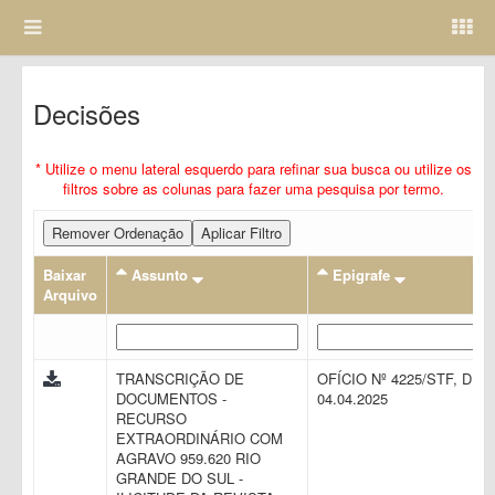
Decisões
* Utilize o menu lateral esquerdo para refinar sua busca ou utilize os
filtros sobre as colunas para fazer uma pesquisa por termo.
Remover Ordenação
Aplicar Filtro
Baixar
Assunto
Epigrafe
Arquivo
TRANSCRIÇÃO DE
OFÍCIO Nº 4225/STF, DE
DOCUMENTOS -
04.04.2025
RECURSO
EXTRAORDINÁRIO COM
AGRAVO 959.620 RIO
GRANDE DO SUL -