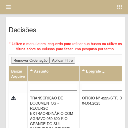
Decisões
* Utilize o menu lateral esquerdo para refinar sua busca ou utilize os
filtros sobre as colunas para fazer uma pesquisa por termo.
Remover Ordenação
Aplicar Filtro
Baixar
Assunto
Epigrafe
Arquivo
TRANSCRIÇÃO DE
OFÍCIO Nº 4225/STF, DE
DOCUMENTOS -
04.04.2025
RECURSO
EXTRAORDINÁRIO COM
AGRAVO 959.620 RIO
GRANDE DO SUL -