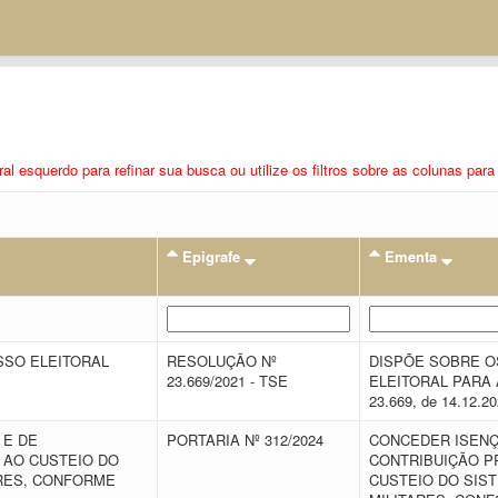
eral esquerdo para refinar sua busca ou utilize os filtros sobre as colunas pa
Epigrafe
Ementa
SSO ELEITORAL
RESOLUÇÃO Nº
DISPÕE SOBRE O
23.669/2021 - TSE
ELEITORAL PARA A
23.669, de 14.12.2
 E DE
PORTARIA Nº 312/2024
CONCEDER ISENÇ
 AO CUSTEIO DO
CONTRIBUIÇÃO P
ARES, CONFORME
CUSTEIO DO SIS