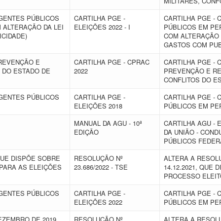
MILITARES, CON
AGENTES PÚBLICOS
CARTILHA PGE -
CARTILHA PGE -
M ALTERAÇÃO DA LEI
ELEIÇÕES 2022 - I
PÚBLICOS EM PER
LICIDADE)
COM ALTERAÇÃO DA
GASTOS COM PUB
PREVENÇÃO E
CARTILHA PGE - CPRAC
CARTILHA PGE - 
 DO ESTADO DE
2022
PREVENÇÃO E RE
CONFLITOS DO E
AGENTES PÚBLICOS
CARTILHA PGE -
CARTILHA PGE -
ELEIÇÕES 2018
PÚBLICOS EM PER
MANUAL DA AGU - 10ª
CARTILHA AGU - 
EDIÇÃO
DA UNIÃO - CON
PÚBLICOS FEDER
 QUE DISPÕE SOBRE
RESOLUÇÃO Nº
ALTERA A RESOLUÇ
PARA AS ELEIÇÕES
23.686/2022 - TSE
14.12.2021, QUE
PROCESSO ELEIT
AGENTES PÚBLICOS
CARTILHA PGE -
CARTILHA PGE -
ELEIÇÕES 2022
PÚBLICOS EM PER
DEZEMBRO DE 2019,
RESOLUÇÃO Nº
ALTERA A RESOLU