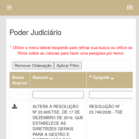
Poder Judiciário
* Utilize o menu lateral esquerdo para refinar sua busca ou utilize os
filtros sobre as colunas para fazer uma pesquisa por termo.
Remover Ordenação
Aplicar Filtro
Baixar
Assunto
Epigrafe
Arquivo
ALTERA A RESOLUÇÃO
RESOLUÇÃO Nº
Nº 23.605/TSE, DE 17 DE
23.749/2026 - TSE
DEZEMBRO DE 2019, QUE
ESTABELECE AS
DIRETRIZES GERAIS
PARA A GESTÃO E