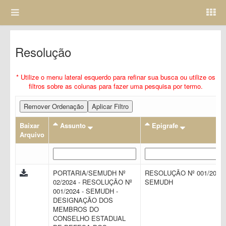
Resolução
* Utilize o menu lateral esquerdo para refinar sua busca ou utilize os
filtros sobre as colunas para fazer uma pesquisa por termo.
Remover Ordenação
Aplicar Filtro
Baixar
Assunto
Epigrafe
Arquivo
PORTARIA/SEMUDH Nº
RESOLUÇÃO Nº 001/2024 
02/2024 - RESOLUÇÃO Nº
SEMUDH
001/2024 - SEMUDH -
DESIGNAÇÃO DOS
MEMBROS DO
CONSELHO ESTADUAL