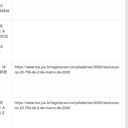
DO
PANHA
DE
E A
RSOS
 A
S
 18
https://www.tse.jus.br/legislacao/compilada/res/2026/resolucao-
OBRE
no-23-756-de-2-de-marco-de-2026
DE
https://www.tse.jus.br/legislacao/compilada/res/2026/resolucao-
E A
no-23-754-de-2-de-marco-de-2026
S E