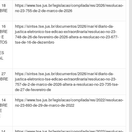
 18
https://www.tse.jus.br/legislacao/compilada/res/2026/resolucao-
OBRE
no-23-755-de-2-de-marco-de-2026
 16
https://sintse.tse.jus.br/documentos/2026/mar/4/diario-da-
OBRE
justica-eletronico-tse-edicao-extraordinaria/resolucao-no-23-
 E
748-de-26-de-fevereiro-de-2026-altera-a-resolucao-no-23-677-
OTOS
tse-de-16-de-dezembro
ES
AL
 27
https://sintse.tse.jus.br/documentos/2026/mar/4/diario-da-
OBRE
justica-eletronico-tse-edicao-extraordinaria/resolucao-no-23-
757-de-2-de-marco-de-2026-altera-a-resolucao-no-23-735-tse-
de-27-de-fevereiro-de
 14
https://www.tse.jus.br/legislacao/compilada/res/2022/resolucao-
OBRE
no-23-693-de-29-de-marco-de-2022
E
E
 14
https://www.tse.jus.br/legislacao/compilada/res/2022/resolucao-