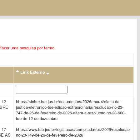
ra fazer uma pesquisa por termo.
Link Externo
 12
https://sintse.tse.jus.br/documentos/2026/mar/4/diario-da-
OBRE
justica-eletronico-tse-edicao-extraordinaria/resolucao-no-23-
747-de-26-de-fevereiro-de-2026-altera-a-resolucao-no-23-600-
tse-de-12-de-dezembro
 17
https://www.tse.jus.br/legislacao/compilada/res/2026/resolucao-
CE AS
no-23-749-de-26-de-fevereiro-de-2026