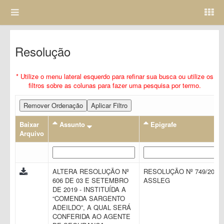
Resolução
* Utilize o menu lateral esquerdo para refinar sua busca ou utilize os
filtros sobre as colunas para fazer uma pesquisa por termo.
Remover Ordenação
Aplicar Filtro
Baixar
Assunto
Epigrafe
Arquivo
ALTERA RESOLUÇÃO Nº
RESOLUÇÃO Nº 749/2024 
606 DE 03 E SETEMBRO
ASSLEG
DE 2019 - INSTITUÍDA A
“COMENDA SARGENTO
ADEILDO”, A QUAL SERÁ
CONFERIDA AO AGENTE